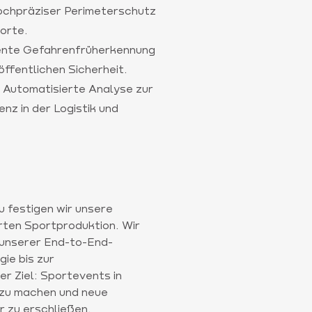
ochpräziser Perimeterschutz
orte.
ente Gefahrenfrüherkennung
ffentlichen Sicherheit.
: Automatisierte Analyse zur
nz in der Logistik und
u festigen wir unsere
rten Sportproduktion. Wir
 unserer End-to-End-
ie bis zur
r Ziel: Sportevents in
 zu machen und neue
 zu erschließen.