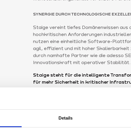
SYNERGIE DURCH TECHNOLOGISCHE EXZELLE
Staige vereint tiefes Domänenwissen aus 
hochkritischen Anforderungen industrielle
nutzen eine einheitliche Software-Plattfo
agil, effizient und mit hoher Skalierbarkei
durch namhafte Partner wie die adesso SE
Innovationskraft mit operativer Stabilität.
Staige steht für die intelligente Transfo
für mehr Sicherheit in kritischer Infrastr
effiziente Industrie und eine zukunftsfä
UNTERNEHMENSSTRUKTUR
Details
100%