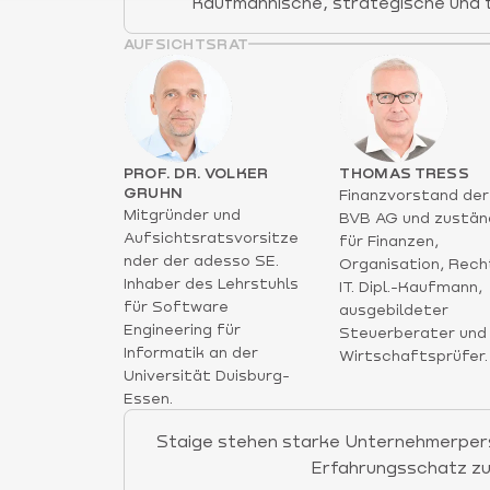
Kaufmännische, strategische und 
AUFSICHTSRAT
PROF. DR. VOLKER
THOMAS TRESS
GRUHN
Finanzvorstand der
Mitgründer und
BVB AG und zustän
Aufsichtsratsvorsitze
für Finanzen,
nder der adesso SE.
Organisation, Rech
Inhaber des Lehrstuhls
IT. Dipl.-Kaufmann,
für Software
ausgebildeter
Engineering für
Steuerberater und
Informatik an der
Wirtschaftsprüfer.
Universität Duisburg-
Essen.
Staige stehen starke Unternehmerper
Erfahrungsschatz zu