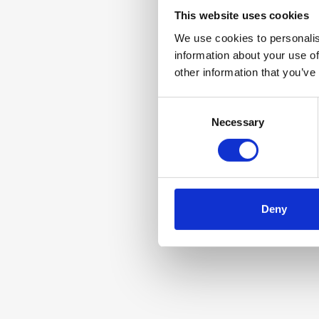
This website uses cookies
We use cookies to personalis
information about your use of
other information that you’ve
C
Necessary
o
n
s
e
n
t
Deny
S
e
l
e
c
t