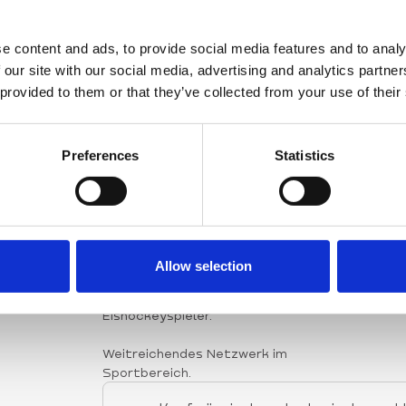
e content and ads, to provide social media features and to analy
MANAGEMENT
 our site with our social media, advertising and analytics partn
 provided to them or that they’ve collected from your use of their
Preferences
Statistics
JAN TAUBE, CEO
MARV
Mitgründer, Geschäftsführer und
Mitgr
Gesellschafter der Staige GmbH &
Gese
AG. Zuvor war er Direktor für
AG. D
Vertrieb und Marktentwicklung bei
Devel
Eurowings. Abschluss in
Ingen
Allow selection
Sportökonomie und Management
Intel
und ehemaliger Profi-
Eishockeyspieler.
Weitreichendes Netzwerk im
Sportbereich.