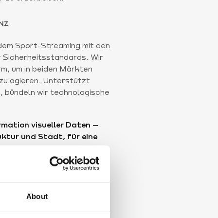
NZ
dem Sport-Streaming mit den
r Sicherheitsstandards. Wir
rm, um in beiden Märkten
t zu agieren. Unterstützt
, bündeln wir technologische
rmation visueller Daten –
uktur und Stadt, für eine
hige Sportwelt.
 & MANAGEMENT
HOLDING
About