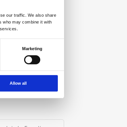
OPERATIVES GESCHÄFT
se our traffic. We also share
ers who may combine it with
 services.
Marketing
IN BAUDEWIG, CTO
ünder, Geschäftsführer und
llschafter der Staige GmbH &
avor war er Head of
opment be imifitto. Master der
ieurinformatik im Bereich
Allow all
ligente Technische Systeme.