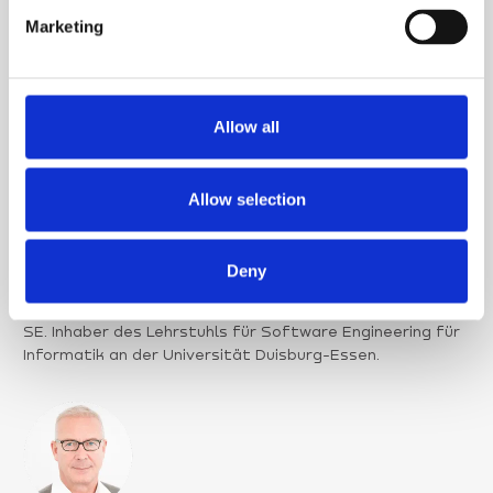
e
be imifitto. Master der Ingenieurinformatik im Bereich
Marketing
l
Intelligente Technische Systeme.
e
Kaufmännische, strategische und technische
c
Expertise
t
Allow all
i
AUFSICHTSRAT
o
n
Allow selection
Deny
PROF. DR. VOLKER GRUHN
Mitgründer und Aufsichtsratsvorsitzender der adesso
SE. Inhaber des Lehrstuhls für Software Engineering für
Informatik an der Universität Duisburg-Essen.