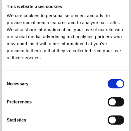
This website uses cookies
We use cookies to personalise content and ads, to
provide social media features and to analyse our traffic.
We also share information about your use of our site with
JAN TAUBE, CEO
our social media, advertising and analytics partners who
Mitgründer, Geschäftsführer und Gesellschafter der
may combine it with other information that you’ve
Staige GmbH & AG. Zuvor war er Direktor für Vertrieb
und Marktentwicklung bei Eurowings. Abschluss in
provided to them or that they’ve collected from your use
Sportökonomie und Management und ehemaliger Profi-
of their services.
Eishockeyspieler.
Weitreichendes Netzwerk im Sportbereich.
C
Necessary
o
n
s
Preferences
e
n
MARVIN BAUDEWIG, CTO
t
Statistics
Mitgründer, Geschäftsführer und Gesellschafter der
S
Staige GmbH & AG. Davor war er Head of Development